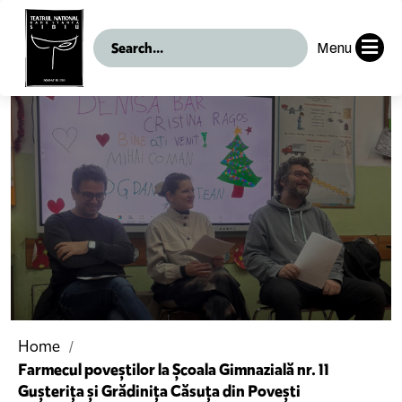
Menu
Home
Farmecul poveștilor la Școala Gimnazială nr. 11
Gușterița și Grădinița Căsuța din Povești