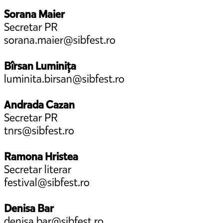
Sorana Maier
Secretar PR
sorana.maier@sibfest.ro
Bîrsan Luminița
luminita.birsan@sibfest.ro
Andrada Cazan
Secretar PR
tnrs@sibfest.ro
Ramona Hristea
Secretar literar
festival@sibfest.ro
Denisa Bar
denisa.bar@sibfest.ro