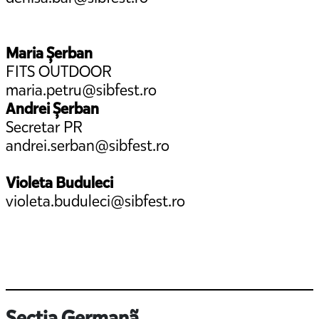
Maria Șerban
FITS OUTDOOR
maria.petru@sibfest.ro
Andrei Șerban
Secretar PR
andrei.serban@sibfest.ro
Violeta Buduleci
violeta.buduleci@sibfest.ro
Secţia Germanã