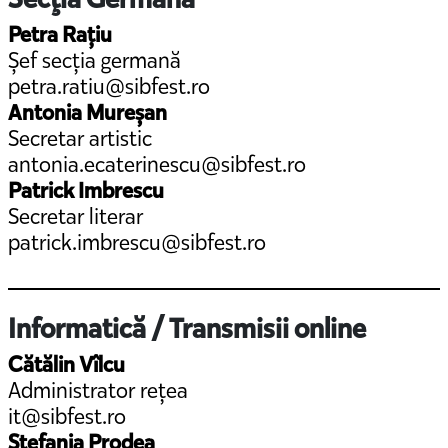
Petra Rațiu
Șef secția germană
petra.ratiu@sibfest.ro
Antonia Mureșan
Secretar artistic
antonia.ecaterinescu@sibfest.ro
Patrick Imbrescu
Secretar literar
patrick.imbrescu@sibfest.ro
Informatică / Transmisii online
Cătălin Vîlcu
Administrator rețea
it@sibfest.ro
Ștefania Prodea