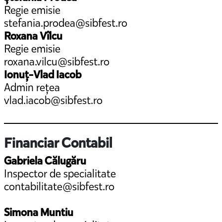
Regie emisie
stefania.prodea@sibfest.ro
Roxana Vîlcu
Regie emisie
roxana.vilcu@sibfest.ro
Ionuț-Vlad Iacob
Admin rețea
vlad.iacob@sibfest.ro
Financiar Contabil
Gabriela Călugăru
Inspector de specialitate
contabilitate@sibfest.ro
Simona Muntiu