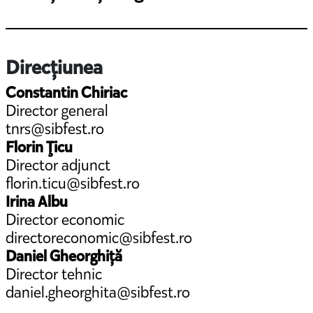
Direcțiunea
Constantin Chiriac
Director general
tnrs@sibfest.ro
Florin Ţicu
Director adjunct
florin.ticu@sibfest.ro
Irina Albu
Director economic
directoreconomic@sibfest.ro
Daniel Gheorghiță
Director tehnic
daniel.gheorghita@sibfest.ro