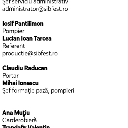
Şef serviciu administrativ
administrator@sibfest.ro
Iosif Pantilimon
Pompier
Lucian Ioan Tarcea
Referent
productie@sibfest.ro
Claudiu Raducan
Portar
Mihai Ionescu
Şef formaţie pază, pompieri
Ana Muţiu
Garderobieră
Trandafir Valentin