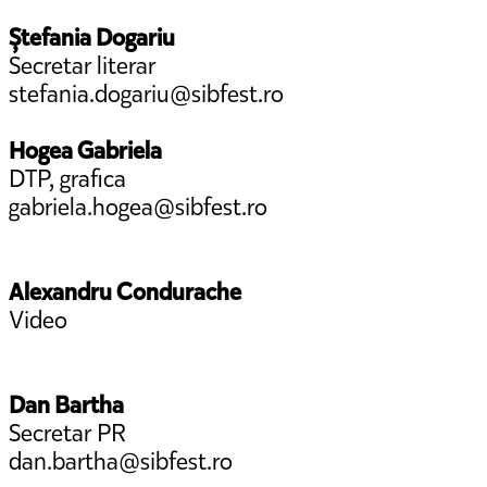
Ștefania Dogariu
Secretar literar
stefania.dogariu@sibfest.ro
Hogea Gabriela
DTP, grafica
gabriela.hogea@sibfest.ro
Alexandru Condurache
Video
Dan Bartha
Secretar PR
dan.bartha@sibfest.ro