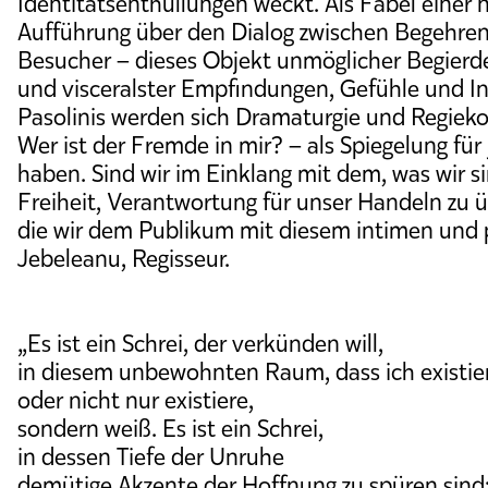
Identitätsenthüllungen weckt. Als Fabel einer n
Aufführung über den Dialog zwischen Begehre
Besucher – dieses Objekt unmöglicher Begierde
und visceralster Empfindungen, Gefühle und 
Pasolinis werden sich Dramaturgie und Regieko
Wer ist der Fremde in mir? – als Spiegelung für 
haben. Sind wir im Einklang mit dem, was wir s
Freiheit, Verantwortung für unser Handeln zu 
die wir dem Publikum mit diesem intimen und p
Jebeleanu, Regisseur.
„Es ist ein Schrei, der verkünden will,
in diesem unbewohnten Raum, dass ich existie
oder nicht nur existiere,
sondern weiß. Es ist ein Schrei,
in dessen Tiefe der Unruhe
demütige Akzente der Hoffnung zu spüren sind