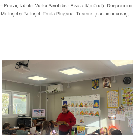
oezii, fabule: Victor Sivetidis - Pisica flămândă, Despre inimi, D
 - Motoșel și Botoșel, Emilia Plugaru - Toamna țese un covoraș;