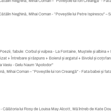
 Cătălin Neghină, Mihai Coman – “Poveștile lui Ion Creangă" - Fata
 Cătălin Neghină, Mihai Coman - “Poveștile lui Petre Ispirescu" –
Poezii, fabule: Corbul și vulpea - La Fontaine, Muștele și albina +
izat + Întrebare și răspuns + Boierul și argatul + Bivolul și coțof
ța Vasiu - Gelu Naum “Apolodor"
nă, Mihai Coman – “Poveștile lui Ion Creangă" - Fata babei și fat
 - Călătoria lui Rosy de Louisa May Alcott, Mă întreb de Kate Do