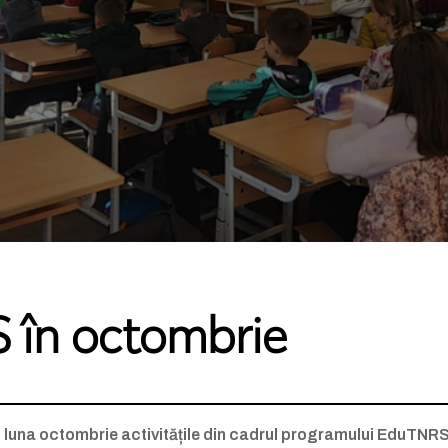
S în octombrie
luna octombrie activitățile din cadrul programului EduTNRS. Ac