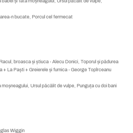
 babei și fata moșneagului, Ursul păcălit de vulpe,
 Sarea-n bucate, Porcul cel fermecat
 Racul, broasca și știuca - Alecu Donici, Toporul și pădurea
ana + La Paști + Greierele și furnica - George Topîrceanu
a moșneagului, Ursul păcălit de vulpe, Punguța cu doi bani
uglas Wiggin