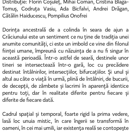
Distribuție: Florin Coșuleț, Mihai Coman, Cristina Blaga-
Tomuș, Codruța Vasiu, Ada Bicfalvi, Andrei Drăgan,
Cătălin Haiducescu, Pompilius Onofrei
Dorința ancestrală de a colinda în seara de ajun a
Crăciunului este un sentiment ce nu ține de tradiția unei
anumite comunități, ci este un imbold ce vine din filonul
ființei umane, împreună cu năzuința de a nu fi singur în
această perioadă. Într-o astfel de seară, destinele unor
tineri se intersectează într-o gară, loc cu precădere
destinat întâlnirilor, intersecțiilor, bifurcațiilor. Și unul și
altul au câte o viață în urmă, plină de întâlniri, de bucurii,
de decepții, de zâmbete și lacrimi în aparență identice
pentru toți, dar în realitate diferite pentru fiecare și
diferite de fiecare dată.
Cadrul spațial și temporal, foarte rigid la prima vedere,
lasă loc unuia mistic, în care îngerii se transformă în
oameni, în cei mai umili, iar existența reală se contopește