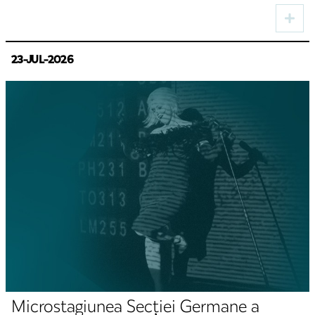
Germane a TNRS
23-JUL-2026
Microstagiunea Secției Germane a