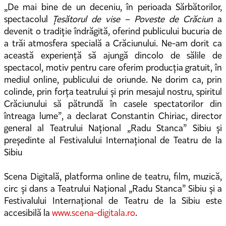
„De mai bine de un deceniu, în perioada Sărbătorilor,
spectacolul
Țesătorul de vise – Poveste de Crăciun
a
devenit o tradiție îndrăgită, oferind publicului bucuria de
a trăi atmosfera specială a Crăciunului. Ne-am dorit ca
această experiență să ajungă dincolo de sălile de
spectacol, motiv pentru care oferim producția gratuit, în
mediul online, publicului de oriunde. Ne dorim ca, prin
colinde, prin forța teatrului și prin mesajul nostru, spiritul
Crăciunului să pătrundă în casele spectatorilor din
întreaga lume”, a declarat Constantin Chiriac, director
general al Teatrului Național „Radu Stanca” Sibiu și
președinte al Festivalului Internațional de Teatru de la
Sibiu
Scena Digitală, platforma online de teatru, film, muzică,
circ și dans a Teatrului Național „Radu Stanca” Sibiu și a
Festivalului Internațional de Teatru de la Sibiu este
accesibilă la
www.scena-digitala.ro
.