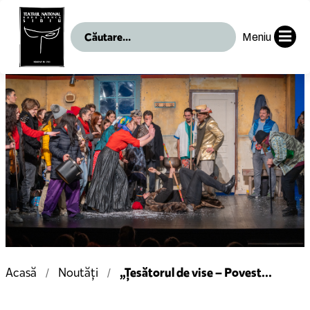
Meniu
„Țesătorul de vise – Povest...
Acasă
Noutăți