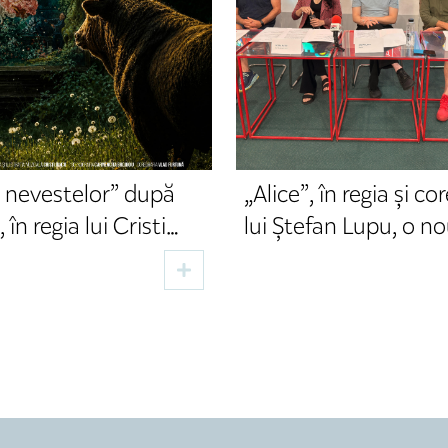
 nevestelor” după
„Alice”, în regia și co
 în regia lui Cristi
lui Ștefan Lupu, o n
deschide stagiunea
premieră a Secției 
mnă la TNRS
a TNRS