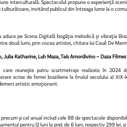
siune interculturală. Spectacolul propune o experiență sceni
i tulburătoare, invitând publicul din întreaga lume la o comu
duce pe Scena Digitală bogăția melodică și vibrația Brazilie
tre două lumi, prin vocea artistei, chitara lui Cauê De Marini
, Julia Katharine, Luh Maza, Taís Amordivino – Daza Filmes
 care reunește patru scurtmetraje realizate în 2024 de 
iterare scrise de femei braziliene la finalul secolului al X
 demers artistic emoționant.
, precum și cel anual includ cele 88 de spectacole disponibil
namentul pentru 12 luni la preț de 6 luni, respectiv 299 lei, ș