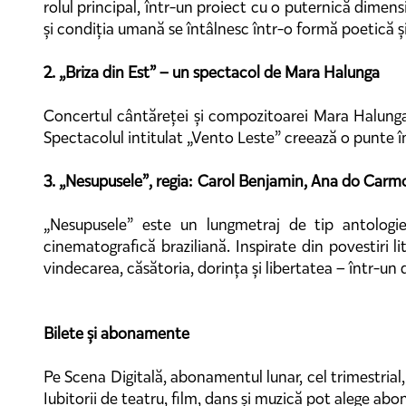
rolul principal, într-un proiect cu o puternică dimen
și condiția umană se întâlnesc într-o formă poetică ș
2. „Briza din Est” – un spectacol de Mara Halunga
Concertul cântăreței și compozitoarei Mara Halunga a
Spectacolul intitulat „Vento Leste” creează o punte în
3. „Nesupusele”, regia: Carol Benjamin, Ana do Carmo
„Nesupusele” este un lungmetraj de tip antologie
cinematografică braziliană. Inspirate din povestiri l
vindecarea, căsătoria, dorința și libertatea – într-un
Bilete și abonamente
Pe Scena Digitală, abonamentul lunar, cel trimestrial
Iubitorii de teatru, film, dans și muzică pot alege abo