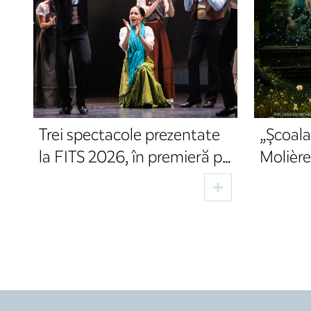
Trei spectacole prezentate
„Școala
la FITS 2026, în premieră pe
Molière,
Scena Digitală în luna
Juncu, 
august
de toa