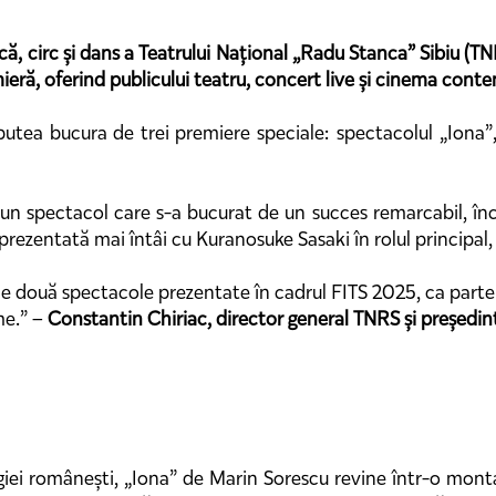
ă, circ și dans a Teatrului Național „Radu Stanca” Sibiu (TNR
emieră, oferind publicului teatru, concert live și cinema con
 putea bucura de trei premiere speciale: spectacolul „Iona”,
 un spectacol care s-a bucurat de un succes remarcabil, încă 
rezentată mai întâi cu Kuranosuke Sasaki în rolul principal
ne două spectacole prezentate în cadrul FITS 2025, ca parte 
me.” –
Constantin Chiriac, director general TNRS și președin
giei românești, „Iona” de Marin Sorescu revine într-o mont